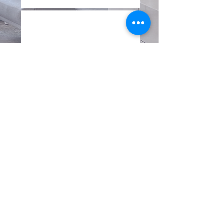
3.
Wir vereinbaren eine 60-
minütige Erstsitzung in
meiner Praxis im Westend
und planen gemeinsam das
weitere Vorgehen.
Jetzt Termin vereinbaren